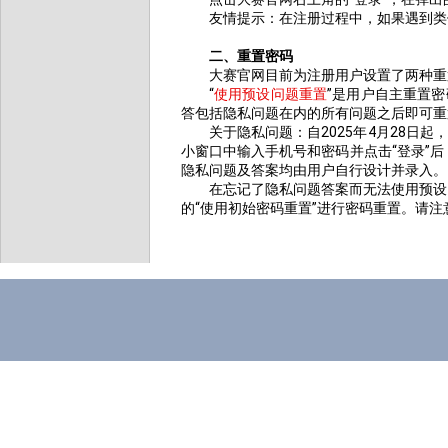
友情提示：在注册过程中，如果遇到类
二、重置密码
大赛官网目前为注册用户设置了两种重
“
使用预设问题重置
”是用户自主重置
答包括隐私问题在内的所有问题之后即可重
关于隐私问题：自2025年4月28日
小窗口中输入手机号和密码并点击“登录”
隐私问题及答案均由用户自行设计并录入。
在忘记了隐私问题答案而无法使用预设
的“使用初始密码重置”进行密码重置。请