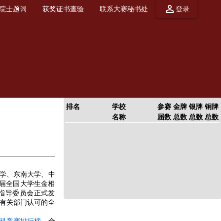
perm_identity
院士题词
获奖证书查验
联系大赛秘书处
登录
排名
学校
参赛
金牌
银牌
铜牌
名称
届数
总数
总数
总数
学、东南大学、中
一届全国大学生金相
学指导委员会正式发
有关部门认可的全